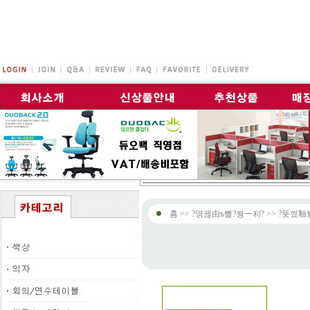
홈 >> ?명뀒由ъ뼱?쒕━利? >> ?뚯씠釉붿