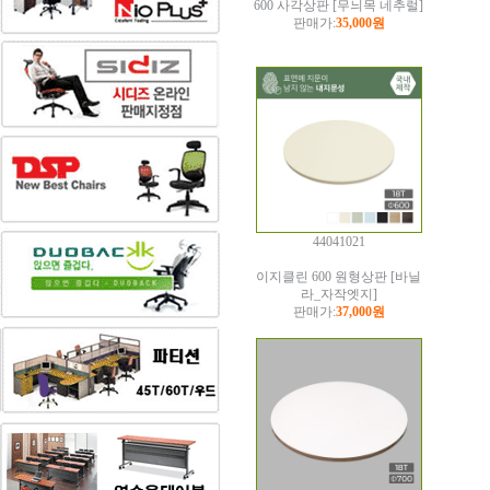
600 사각상판 [무늬목 네추럴]
판매가:
35,000원
44041021
이지클린 600 원형상판 [바닐
라_자작엣지]
판매가:
37,000원