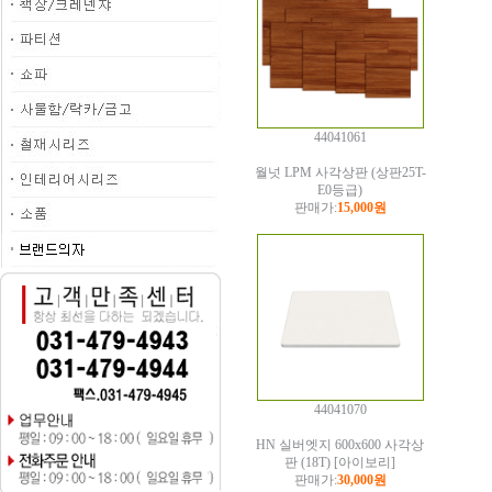
44041061
월넛 LPM 사각상판 (상판25T-
E0등급)
판매가:
15,000원
44041070
HN 실버엣지 600x600 사각상
판 (18T) [아이보리]
판매가:
30,000원