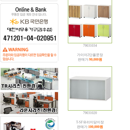
79031034
가이아2단올문장
판매가:
90,000원
79031020
T-SF유리미닫이장
판매가:
100,000원