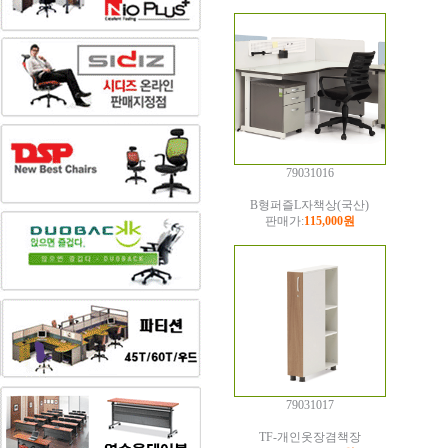
79031016
B형퍼즐L자책상(국산)
판매가:
115,000원
79031017
TF-개인옷장겸책장