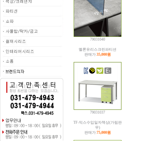
79031040
멜론유리스크린파티션
판매가:
35,000원
79031037
TF-믹스수입일자책상(가림판
무)
판매가:
75,000원