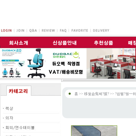
홈 >> 移쒗솚寃쎄?援? >> ?쇱삩?쒕━利?b